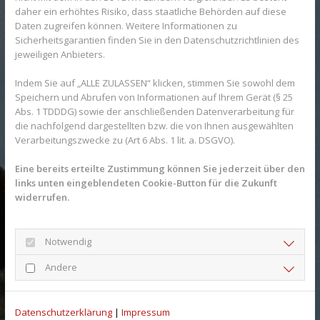
daher ein erhöhtes Risiko, dass staatliche Behörden auf diese
Daten zugreifen können. Weitere Informationen zu
Sicherheitsgarantien finden Sie in den Datenschutzrichtlinien des
jeweiligen Anbieters.
Indem Sie auf „ALLE ZULASSEN“ klicken, stimmen Sie sowohl dem
Speichern und Abrufen von Informationen auf Ihrem Gerät (§ 25
Abs. 1 TDDDG) sowie der anschließenden Datenverarbeitung für
die nachfolgend dargestellten bzw. die von Ihnen ausgewählten
Willkommen
Verarbeitungszwecke zu (Art 6 Abs. 1 lit. a. DSGVO).
Erfahren Sie mehr über unsere Apotheke.
Eine bereits erteilte Zustimmung können Sie jederzeit über den
links unten eingeblendeten Cookie-Button für die Zukunft
Auf dieser Seite finden Sie Informationen
widerrufen.
über unsere Filiale und unser Team.
Notwendig
Andere
Datenschutzerklärung
|
Impressum