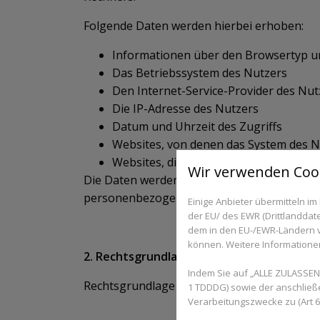
Folgende Daten werden hierbei erhoben:
Informationen über den Browsertyp u
Das Betriebssystem des Nutzers
Den Internet-Service-Provider des Nut
Die IP-Adresse des Nutzers
Datum und Uhrzeit des Zugriffs
Websites, von denen das System des Nu
Websites, die vom System des Nutzer
Wir verwenden Coo
Die Daten werden ebenfalls in den Logfile
personenbezogenen Daten des Nutzers findet
Einige Anbieter übermitteln 
der EU/ des EWR (Drittlanddate
dem in den EU-/EWR-Ländern ve
können. Weitere Informationen 
2. Rechtsgrundlage für die Datenverarbei
Indem Sie auf „ALLE ZULASSEN“
Rechtsgrundlage für die vorübergehende Spei
1 TDDDG) sowie der anschließ
Verarbeitungszwecke zu (Art 6 A