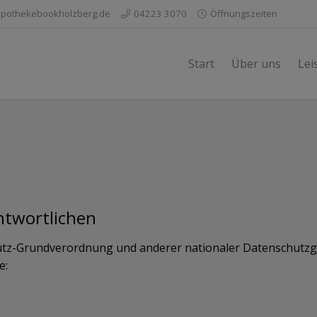
pothekebookholzberg.de
04223 3070
Öffnungszeiten
Start
Über uns
Lei
ntwortlichen
utz-Grundverordnung und anderer nationaler Datenschutzge
e: