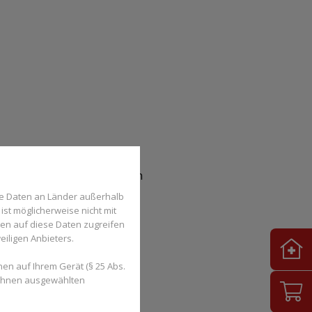
Daten zusammen mit anderen
se Daten an Länder außerhalb
ist möglicherweise nicht mit
den auf diese Daten zugreifen
eiligen Anbieters.
en auf Ihrem Gerät (§ 25 Abs.
DSGVO.
 Ihnen ausgewählten