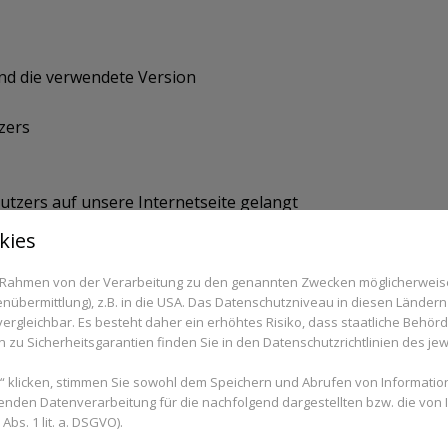
nd die verwendete Version
zers
tzers auf unsere Internetseite gelangt
s über unsere Website aufgerufen werden
kies
s auf dem Webserver gespeichert. Eine Speicherung dieser 
 nicht statt.
im Rahmen von der Verarbeitung zu den genannten Zwecken möglicherwei
nübermittlung), z.B. in die USA. Das Datenschutzniveau in diesen Ländern 
rgleichbar. Es besteht daher ein erhöhtes Risiko, dass staatliche Behör
zu Sicherheitsgarantien finden Sie in den Datenschutzrichtlinien des jew
tung
 klicken, stimmen Sie sowohl dem Speichern und Abrufen von Information
cherung der Daten und der Logfiles ist Art. 6 Abs. 1 lit. f 
enden Datenverarbeitung für die nachfolgend dargestellten bzw. die von
bs. 1 lit. a. DSGVO).