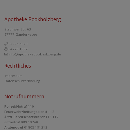
Apotheke Bookholzberg
Stedinger Str. 63
27777 Ganderkesee
04223 3070
04223 1332
info@apothekebookholzberg.de
Rechtliches
Impressum
Datenschutzerklärung
Notrufnummern
Polizei/Notruf
110
Feuerwehr/Rettungsdienst
112
Ärztl. Bereitschaftsdienst
116 117
Giftnotruf
089 19240
Ärztenotruf
01805 191212