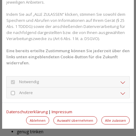
jeweiligen Anbieters.
Wann Reisetabletten für Kinder helfen
können
Indem Sie auf „ALLE ZULASSEN“ klicken, stimmen Sie sowohl dem
Speichern und Abrufen von Informationen auf Ihrem Gerät (§ 25
Abs. 1 TDDDG) sowie der anschließenden Datenverarbeitung für
Reisetabletten können sinnvoll sein:
die nachfolgend dargestellten bzw. die von Ihnen ausgewählten
bei bekannten Problemen mit Reiseübelkeit
Verarbeitungszwecke zu (Art 6 Abs. 1 lit. a. DSGVO).
auf langen Fahrten
Eine bereits erteilte Zustimmung können Sie jederzeit über den
bei kurvigen Strecken oder Schiffsreisen
links unten eingeblendeten Cookie-Button für die Zukunft
Wichtig ist die altersgerechte Anwendung. Einige Präparate
widerrufen.
machen müde oder sind erst ab einem bestimmten Alter
zugelassen.
Alternative Tipps gegen Reiseübelkeit
Notwendig
Andere
Oft helfen bereits einfache Maßnahmen:
leichte Mahlzeiten vor der Fahrt
regelmäßige Pausen
Datenschutzerklärung
|
Impressum
frische Luft
Ablehnen
Auswahl übernehmen
Alle zulassen
Blick nach vorne richten
genug trinken