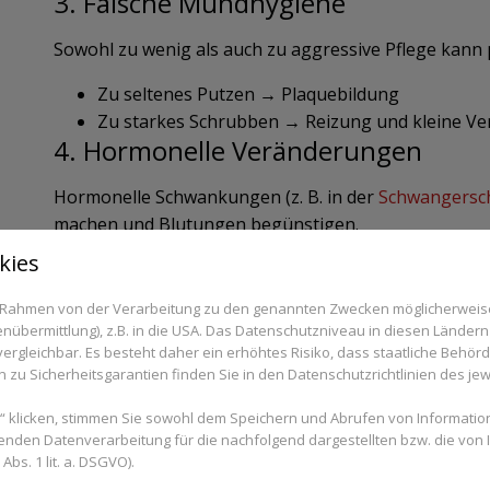
3. Falsche Mundhygiene
Sowohl zu wenig als auch zu aggressive Pflege kann 
Zu seltenes Putzen → Plaquebildung
Zu starkes Schrubben → Reizung und kleine Ve
4. Hormonelle Veränderungen
Hormonelle Schwankungen (z. B. in der
Schwangersc
machen und Blutungen begünstigen.
kies
5. Mangelerscheinungen
im Rahmen von der Verarbeitung zu den genannten Zwecken möglicherwei
Ein Mangel an Vitamin C oder Vitamin K kann die Bl
nübermittlung), z.B. in die USA. Das Datenschutzniveau in diesen Ländern 
verlangsamen.
rgleichbar. Es besteht daher ein erhöhtes Risiko, dass staatliche Behör
zu Sicherheitsgarantien finden Sie in den Datenschutzrichtlinien des jew
6. Medikamente
 klicken, stimmen Sie sowohl dem Speichern und Abrufen von Information
Bestimmte Medikamente wie Blutverdünner können da
enden Datenverarbeitung für die nachfolgend dargestellten bzw. die von
bs. 1 lit. a. DSGVO).
blutet.