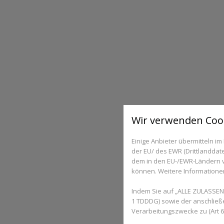
Wir verwenden Coo
Einige Anbieter übermitteln 
der EU/ des EWR (Drittlanddate
dem in den EU-/EWR-Ländern ve
können. Weitere Informationen 
Indem Sie auf „ALLE ZULASSEN“
1 TDDDG) sowie der anschließ
Verarbeitungszwecke zu (Art 6 A