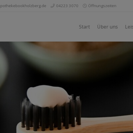
pothekebookholzberg.de
04223 3070
Öffnungszeiten
Start
Über uns
Lei