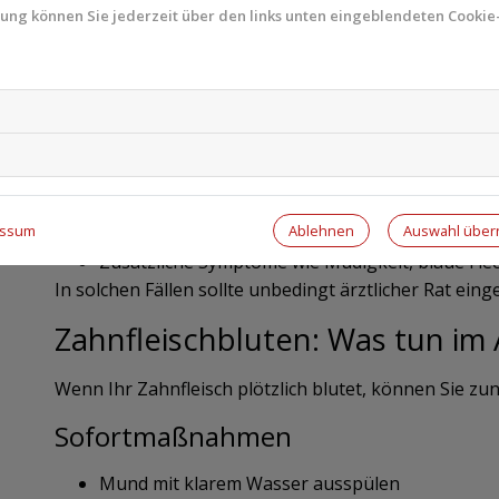
7. Seltene, aber ernste Ursachen
mung können Sie jederzeit über den links unten eingeblendeten Cookie-
In seltenen Fällen kann Zahnfleischbluten auf ernst
auch Blutkrankheiten wie
Leukämie
.
Das bedeutet nicht, dass hinter jedem Zahnfleischblu
Warnzeichen können sein:
Ablehnen
Auswahl übe
essum
Häufiges, starkes oder spontanes Bluten
Zusätzliche Symptome wie Müdigkeit, blaue Flec
In solchen Fällen sollte unbedingt ärztlicher Rat eing
Zahnfleischbluten: Was tun im 
Wenn Ihr Zahnfleisch plötzlich blutet, können Sie z
Sofortmaßnahmen
Mund mit klarem Wasser ausspülen