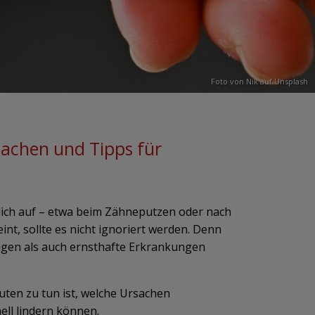
Foto von
Nik
auf
Unsplash
sachen und Tipps für
tlich auf – etwa beim Zähneputzen oder nach
nt, sollte es nicht ignoriert werden. Denn
gen als auch ernsthafte Erkrankungen
luten zu tun ist, welche Ursachen
ell lindern können.