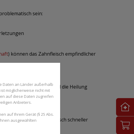
problematisch sein:
rletzungen
haft
) können das Zahnfleisch empfindlicher
se Daten an Länder außerhalb
utungsneigung erhöhen und die Heilung
ist möglicherweise nicht mit
den auf diese Daten zugreifen
eiligen Anbieters.
en auf Ihrem Gerät (§ 25 Abs.
zu führen, dass Zahnfleisch schneller
 Ihnen ausgewählten