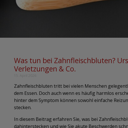
Was tun bei Zahnfleischbluten? Ur
Verletzungen & Co.
15. April 2026
Zahnfleischbluten tritt bei vielen Menschen gelegen
dem Essen. Doch auch wenn es häufig harmlos erschei
hinter dem Symptom können sowohl einfache Reizun
stecken.
In diesem Beitrag erfahren Sie, was bei Zahnfleischb
dahinterstecken und wie Sie akute Beschwerden schn