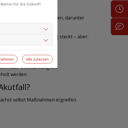
Button für die Zukunft
hafte Erkrankungen hinweisen, darunter
ten eine solche Erkrankung steckt – aber:
rnehmen
Alle zulassen
ken oder Infektanfälligkeit
eholt werden.
Akutfall?
unächst selbst Maßnahmen ergreifen.