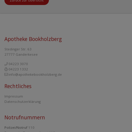
Zurück zur Übersicht
Apotheke Bookholzberg
Stedinger Str. 63
27777 Ganderkesee
04223 3070
04223 1332
info@apothekebookholzberg.de
Rechtliches
Impressum
Datenschutzerklärung
Notrufnummern
Polizei/Notruf
110