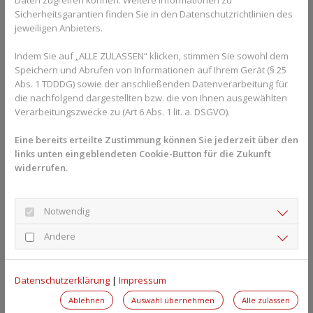
Daten zugreifen können. Weitere Informationen zu
Entzündungen verwendet. In der heutigen Zeit konnte die
Sicherheitsgarantien finden Sie in den Datenschutzrichtlinien des
Wirkung im Labor nachgewiesen werden - die Flavonoide, die im
jeweiligen Anbieters.
roten Weinlaub enthalten sind, wirken tatsächlich
entzündungshemmend. Außerdem trägt rotes Weinlaub dazu
Indem Sie auf „ALLE ZULASSEN“ klicken, stimmen Sie sowohl dem
bei, Gefäßwände zu verdichten und damit verhindern, dass
Speichern und Abrufen von Informationen auf Ihrem Gerät (§ 25
Abs. 1 TDDDG) sowie der anschließenden Datenverarbeitung für
Wasser ins Gewebe eindringt. Deshalb wird es oft in Form von
die nachfolgend dargestellten bzw. die von Ihnen ausgewählten
Cremes, Gels oder Tabletten bei Krampfadern in den Beinen und
Verarbeitungszwecke zu (Art 6 Abs. 1 lit. a. DSGVO).
Venenschwäche verschrieben. Schwere, müde oder
schmerzende Beine sind oft das erste Anzeichen einer
Eine bereits erteilte Zustimmung können Sie jederzeit über den
Venenschwäche. Die Symptome können sich im Laufe des
links unten eingeblendeten Cookie-Button für die Zukunft
Tages verschlimmern, insbesondere nach langem Stehen oder
widerrufen.
Sitzen.
Geschwollene Füße, Knöchel und
Notwendig
Beine
Andere
Außerdem kann einen Venenschwäche zu geschwollenen
Knöcheln und Füßen führen, wenn sich Flüssigkeit in den Beinen
Datenschutzerklärung
|
Impressum
ansammelt. Bei einer Venenschwäche können sich die Venen
auch erweitern und verformen, was zu Krampfadern führt. Sie
Ablehnen
Auswahl übernehmen
Alle zulassen