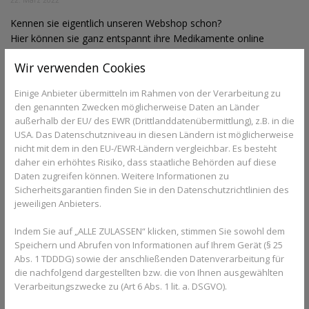
Kennen sie eigentlich unseren Webshop schon?
Hier können sie ganz entspannt ihre Medikamente online
bestellen.
Wir verwenden Cookies
Egal ob es ein Rezept von ihrem Doktor ist oder sie Mittelchen
gegen Schmerzen, Erkältung oder Fieber brauchen.
Einige Anbieter übermitteln im Rahmen von der Verarbeitung zu
Einfach in den Produktkategorien stöbern, in den Warenkorb
den genannten Zwecken möglicherweise Daten an Länder
legen, angeben ob sie es aus der Apotheke abholen oder
außerhalb der EU/ des EWR (Drittlanddatenübermittlung), z.B. in die
geliefert bekommen möchten und ihre Bestellung abschließen.
USA. Das Datenschutzniveau in diesen Ländern ist möglicherweise
Sollten sie bis 15.30Uhr bestellen, kommt die Ware sogar noch
nicht mit dem in den EU-/EWR-Ländern vergleichbar. Es besteht
am selben Tag in die Apotheke oder zu ihnen nach Hause.
daher ein erhöhtes Risiko, dass staatliche Behörden auf diese
Ebenso werden sie per E-Mail auf dem Laufenden gehalten wie
Daten zugreifen können. Weitere Informationen zu
der Stand ihrer Bestellung ist, ob in Bearbeitung, Abholbereit
Sicherheitsgarantien finden Sie in den Datenschutzrichtlinien des
jeweiligen Anbieters.
oder bereits unterwegs.
Probieren sie es doch einfach mal aus! :)
Indem Sie auf „ALLE ZULASSEN“ klicken, stimmen Sie sowohl dem
Unter
www.apoboo.de
oder scannen sie einfach den QR-Code
Speichern und Abrufen von Informationen auf Ihrem Gerät (§ 25
ab.
Abs. 1 TDDDG) sowie der anschließenden Datenverarbeitung für
die nachfolgend dargestellten bzw. die von Ihnen ausgewählten
Verarbeitungszwecke zu (Art 6 Abs. 1 lit. a. DSGVO).