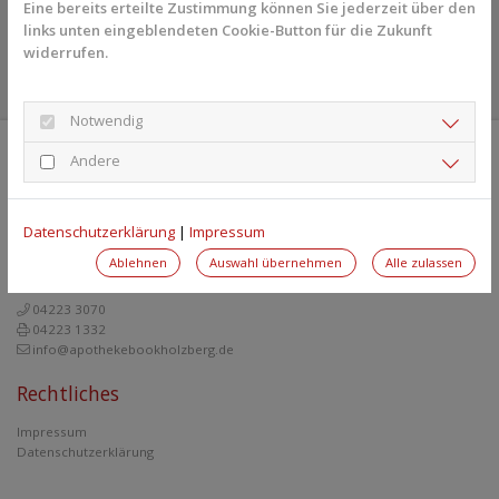
Eine bereits erteilte Zustimmung können Sie jederzeit über den
links unten eingeblendeten Cookie-Button für die Zukunft
widerrufen.
Zurück zur Übersicht
Notwendig
Andere
Apotheke Bookholzberg
Datenschutzerklärung
|
Impressum
Stedinger Str. 63
Ablehnen
Auswahl übernehmen
Alle zulassen
27777 Ganderkesee
04223 3070
04223 1332
info@apothekebookholzberg.de
Rechtliches
Impressum
Datenschutzerklärung