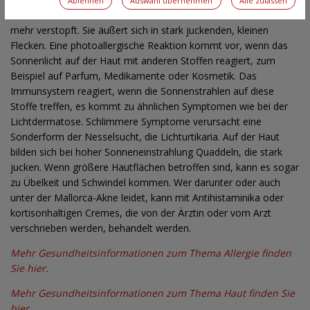
Ablehnen
Auswahl übernehmen
Alle zulassen
Sonnenschutzcreme bei zu Akne leidender Haut die Poren noch
mehr verstopft. Sie äußert sich in stark juckenden, kleinen
Flecken. Eine photoallergische Reaktion kommt vor, wenn das
Sonnenlicht auf der Haut mit anderen Stoffen reagiert, zum
Beispiel auf Parfum, Medikamente oder Kosmetik. Das
Immunsystem reagiert, wenn die Sonnenstrahlen auf diese
Stoffe treffen, es kommt zu ähnlichen Symptomen wie bei der
Lichtdermatose. Schlimmere Symptome verursacht eine
Sonderform der Nesselsucht, die Lichturtikaria. Auf der Haut
bilden sich bei hoher Sonneneinstrahlung Quaddeln, die stark
jucken. Wenn größere Hautflächen betroffen sind, kann es sogar
zu Übelkeit und Schwindel kommen. Wer darunter oder auch
unter der Mallorca-Akne leidet, kann mit Antihistaminika oder
kortisonhaltigen Cremes, die von der Ärztin oder vom Arzt
verschrieben werden, behandelt werden.
Mehr Gesundheitsinformationen zum Thema Allergie finden
Sie hier.
Mehr Gesundheitsinformationen zum Thema Haut finden Sie
hier.