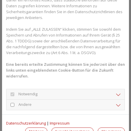
Meist tritt die Sonnenallergie im Frühling auf, wenn die Haut
Daten zugreifen können. Weitere Informationen zu
noch nicht an die stärkeren Sonnenstrahlen gewöhnt ist.
Sicherheitsgarantien finden Sie in den Datenschutzrichtlinien des
Besonders Menschen mit sehr heller Haut sind davon betroffen.
jeweiligen Anbieters.
Wo die Haut im Normalfall mit einer stärkeren Produktion von
Melanin auf die Sonnenstrahlung reagiert und die Haut braun
Indem Sie auf „ALLE ZULASSEN“ klicken, stimmen Sie sowohl dem
Speichern und Abrufen von Informationen auf Ihrem Gerät (§ 25
werden lässt und die Haut so auch vor den UV-A- und UV-B-
Abs. 1 TDDDG) sowie der anschließenden Datenverarbeitung für
Strahlen schützt, ist diese Funktion bei Menschen mit
die nachfolgend dargestellten bzw. die von Ihnen ausgewählten
Sonnenallergie beeinträchtigt. Wer die Symptome bemerkt,
Verarbeitungszwecke zu (Art 6 Abs. 1 lit. a. DSGVO).
sollte sich aus der direkten Sonne zurückziehen. Außerdem ist es
wichtig, sich mit einer Sonnencreme mit ausreichend hohem
Eine bereits erteilte Zustimmung können Sie jederzeit über den
Lichtschutzfaktor einzucremen und die Haut mit langer Kleidung
links unten eingeblendeten Cookie-Button für die Zukunft
zu schützen. Dies gilt für Babys und Kleinkinder übrigens immer:
widerrufen.
ihre Schutzfunktion der Haut ist noch zu wenig ausgebildet, die
Haut reagiert schnell auf zu viel Sonnenstrahlung und kann
dadurch auch geschädigt werden.
Notwendig
Weiter Auslöser von
Andere
Allergiesymptomen durch die Sonne
Datenschutzerklärung
|
Impressum
Im Sommer gibt es weitere Formen von Hautreaktionen. Die
sogenannte Mallorca-Akne entsteht, wenn fettige