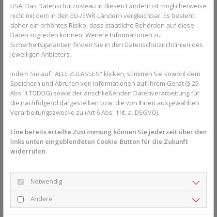
USA. Das Datenschutzniveau in diesen Ländern ist möglicherweise
Diabetes-Schulung vermittelt. Da Diabetes Typ 1 oft Kinder
nicht mit dem in den EU-/EWR-Ländern vergleichbar. Es besteht
betrifft, erhalten sowohl die Patientinnen und Patienten als auch
daher ein erhöhtes Risiko, dass staatliche Behörden auf diese
die Eltern diese Schulung. Sie lernen dabei, welches Lebensmittel
Daten zugreifen können. Weitere Informationen zu
welche Dosis Insulin braucht, um ideal verstoffwechselt zu
Sicherheitsgarantien finden Sie in den Datenschutzrichtlinien des
werden. Dabei kommt es vor allem auf die Kohlenhydrate an.
jeweiligen Anbieters.
Danach richtet sich die Dosis Insulin, die gespritzt werden muss.
Indem Sie auf „ALLE ZULASSEN“ klicken, stimmen Sie sowohl dem
Speichern und Abrufen von Informationen auf Ihrem Gerät (§ 25
Abs. 1 TDDDG) sowie der anschließenden Datenverarbeitung für
Sie haben Fragen zur Verbreitung von Diabetes 
die nachfolgend dargestellten bzw. die von Ihnen ausgewählten
oder Diabetes im Allgemeinen? Gesundheits-
Verarbeitungszwecke zu (Art 6 Abs. 1 lit. a. DSGVO).
Experten und -Expertinnen aus Ihrer Region 
beraten Sie gerne. 
Hier gelangen Sie zur 
Eine bereits erteilte Zustimmung können Sie jederzeit über den
links unten eingeblendeten Cookie-Button für die Zukunft
Expertensuche.
widerrufen.
Diabetes Typ 2 nicht mehr nur bei
Notwendig
älteren Menschen
Andere
Diabetes Typ 2 kommt häufiger vor als Diabetes Typ 1 und wird