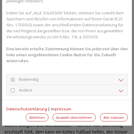
jeweiligen Anbieters.
Gesundheits-Experten und -Expertinnen aus Ihrer 
Region beraten Sie gerne. 
Hier gelangen Sie zur 
Indem Sie auf „ALLE ZULASSEN“ klicken, stimmen Sie sowohl dem
Expertensuche.
Speichern und Abrufen von Informationen auf Ihrem Gerät (§ 25
Abs. 1 TDDDG) sowie der anschließenden Datenverarbeitung für
die nachfolgend dargestellten bzw. die von Ihnen ausgewählten
Verarbeitungszwecke zu (Art 6 Abs. 1 lit. a. DSGVO).
Keine übermäßige Belastung und ein
kleines Mittagsschläfchen
Eine bereits erteilte Zustimmung können Sie jederzeit über den
links unten eingeblendeten Cookie-Button für die Zukunft
Die werdende Mama sollte sich und dem Baby außerdem Ruhe
widerrufen.
gönnen. Schwangere sind durch die körperliche Belastung oft
müde und erschöpft, durch die Hitze kann das noch verstärkt
werden. In der Schwangerschaft sollten sie sich deshalb Zeit für
Notwendig
ein Mittagsschläfchen nehmen, um sich auszuruhen und den
Andere
Tag gut durchzuhalten. Übermäßige Anstrengung ist nicht gut
für die Schwangere und das Baby. Allerdings hilft ein bisschen
Bewegung, um den Wassereinlagerungen in den Beinen, die oft
Datenschutzerklärung
|
Impressum
gegen Ende der Schwangerschaft auftreten, vorzubeugen.
Ablehnen
Auswahl übernehmen
Alle zulassen
Deshalb sind kleine Spaziergänge - am besten auch in den
kühlen Morgen- und Abendstunden - hilfreich. Wer sich richtig
erschöpft fühlt, dem kann ein kühles Fußbad helfen, den Körper