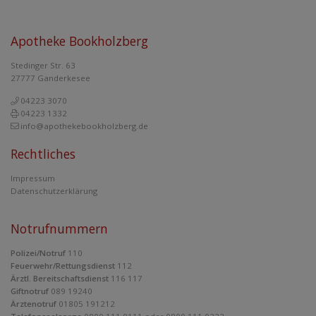
Apotheke Bookholzberg
Stedinger Str. 63
27777 Ganderkesee
04223 3070
04223 1332
info@apothekebookholzberg.de
Rechtliches
Impressum
Datenschutzerklärung
Notrufnummern
Polizei/Notruf
110
Feuerwehr/Rettungsdienst
112
Ärztl. Bereitschaftsdienst
116 117
Giftnotruf
089 19240
Ärztenotruf
01805 191212