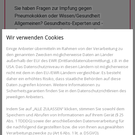
Sie haben Fragen zur Impfung gegen 
Pneumokokken oder Wissen/Gesundheit 
Allgemeinen? Gesundheits-Experten und -
Expertinnen aus Ihrer Region beraten Sie 
Wir verwenden Cookies
gerne. 
Hier gelangen Sie zur Expertensuche.
Einige Anbieter übermitteln im Rahmen von der Verarbeitung zu
den genannten Zwecken möglicherweise Daten an Länder
Pneumokokken lösen verschiedene
außerhalb der EU/ des EWR (Drittlanddatenübermittlung), z.B. in die
Erkrankungen aus
USA. Das Datenschutzniveau in diesen Ländern ist möglicherweise
nicht mit dem in den EU-/EWR-Ländern vergleichbar. Es besteht
Pneumokokken können auch eine Nasennebenentzündung
daher ein erhöhtes Risiko, dass staatliche Behörden auf diese
Daten zugreifen können. Weitere Informationen zu
auslösen, die sich durch entzündete Schleimhäute in Stirn- und
Sicherheitsgarantien finden Sie in den Datenschutzrichtlinien des
Kieferhöhlen, Schnupfen und Kopfschmerzen bemerkbar macht.
jeweiligen Anbieters.
Weiter Erkrankungen, die durch Pneumokokken entstehen
können, sind eine Bindehautentzündung - sie erkennt man an
Indem Sie auf „ALLE ZULASSEN“ klicken, stimmen Sie sowohl dem
roten, tränenden Augen, die oft jucken - Lungenentzündung,
Speichern und Abrufen von Informationen auf Ihrem Gerät (§ 25
Hirnhautentzündung oder eine Blutvergiftung. Vor allem bei den
Abs. 1 TDDDG) sowie der anschließenden Datenverarbeitung für
letzten beiden Erkrankungen sollten Betroffene umgehend
die nachfolgend dargestellten bzw. die von Ihnen ausgewählten
medizinisches Fachpersonal kontaktieren.
Verarbeitungszwecke zu (Art 6 Abs. 1 lit. a. DSGVO).