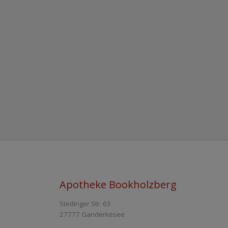
Apotheke Bookholzberg
Stedinger Str. 63
27777 Ganderkesee