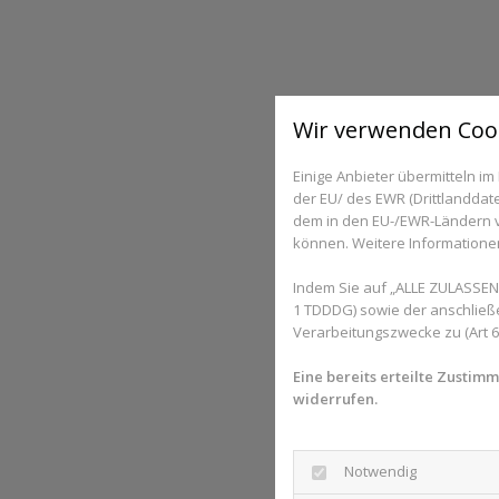
Wir verwenden Coo
Einige Anbieter übermitteln 
der EU/ des EWR (Drittlanddate
dem in den EU-/EWR-Ländern ve
können. Weitere Informationen 
Indem Sie auf „ALLE ZULASSEN“
1 TDDDG) sowie der anschließ
Verarbeitungszwecke zu (Art 6 A
Eine bereits erteilte Zustim
widerrufen.
Notwendig