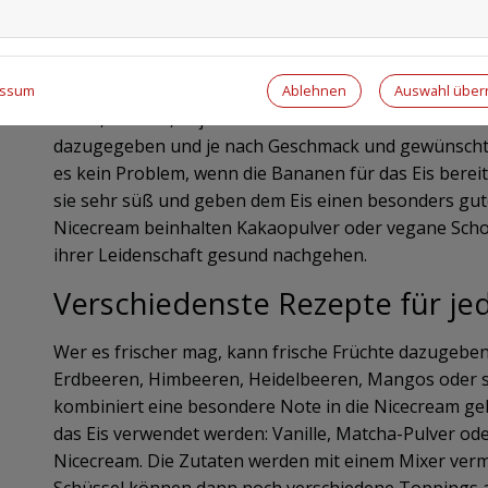
Die Bananen müssen dafür eingefroren werden, denn
in Nicecream verwandelt werden. Eine weitere Hauptzu
Geschmack und je nachdem, was man gerade im Haus 
Ablehnen
Auswahl übe
essum
Hafer, Mandel, Soja oder Erbsen verwenden. Zunächs
dazugegeben und je nach Geschmack und gewünschte
es kein Problem, wenn die Bananen für das Eis bereit
sie sehr süß und geben dem Eis einen besonders gut
Nicecream beinhalten Kakaopulver oder vegane Sch
ihrer Leidenschaft gesund nachgehen.
Verschiedenste Rezepte für j
Wer es frischer mag, kann frische Früchte dazugebe
Erdbeeren, Himbeeren, Heidelbeeren, Mangos oder so
kombiniert eine besondere Note in die Nicecream g
das Eis verwendet werden: Vanille, Matcha-Pulver o
Nicecream. Die Zutaten werden mit einem Mixer vermen