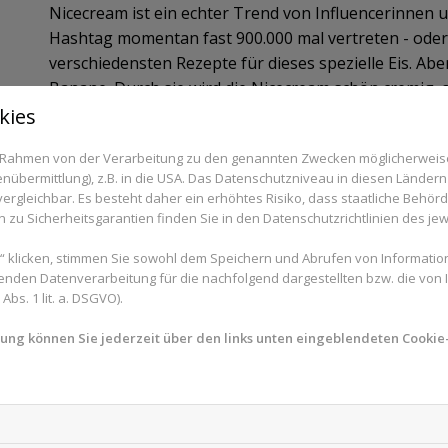
Nicecream ist ein echter Trend von Influencerinnen un
Hashtag momentan fast 900.000 mal vertreten - oder 
verschiedensten Rezepte für dieses spezielle Eis. Aber
Banane. Durch sie wird die Nicecream schön cremig, 
Zucker dazugeben muss und sie ist vegan. Bananen 
kies
Kalium und die Vitamine B und C. Weitere Zutaten, d
im Rahmen von der Verarbeitung zu den genannten Zwecken möglicherwei
können, sind zum Beispiel Kokosmilch, Nüsse, Frücht
nübermittlung), z.B. in die USA. Das Datenschutzniveau in diesen Ländern 
genauso groß wie an der Eistheke. Und man muss fü
rgleichbar. Es besteht daher ein erhöhtes Risiko, dass staatliche Behör
verlassen, denn Nicecream lässt sich mit dem richt
zu Sicherheitsgarantien finden Sie in den Datenschutzrichtlinien des jew
einfach daheim machen.
 klicken, stimmen Sie sowohl dem Speichern und Abrufen von Information
enden Datenverarbeitung für die nachfolgend dargestellten bzw. die von
bs. 1 lit. a. DSGVO).
Sie haben Fragen zu Nicecream oder Ernährung 
und -Expertinnen aus Ihrer Region beraten Sie 
mung können Sie jederzeit über den links unten eingeblendeten Cookie-
Expertensuche.
Pflanzendrink nach Wahl