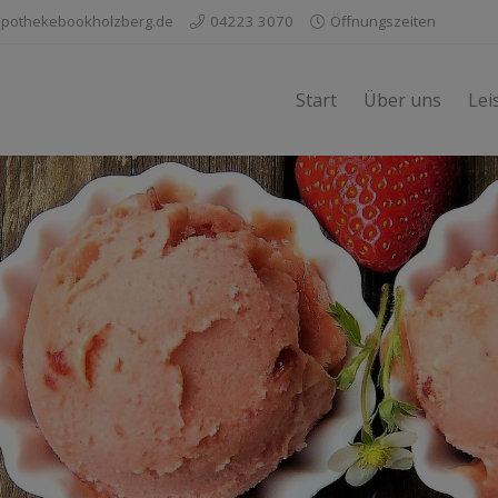
pothekebookholzberg.de
04223 3070
Öffnungszeiten
Start
Über uns
Lei