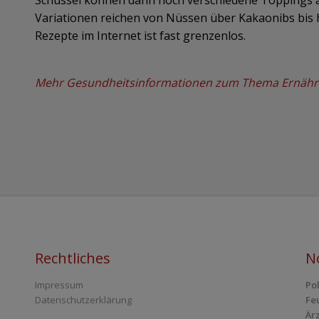
Schüssel können dann noch verschiedene Toppings a
Variationen reichen von Nüssen über Kakaonibs bis h
Rezepte im Internet ist fast grenzenlos.
Mehr Gesundheitsinformationen zum Thema Ernährun
Rechtliches
N
Impressum
Po
Datenschutzerklärung
Fe
Ärz