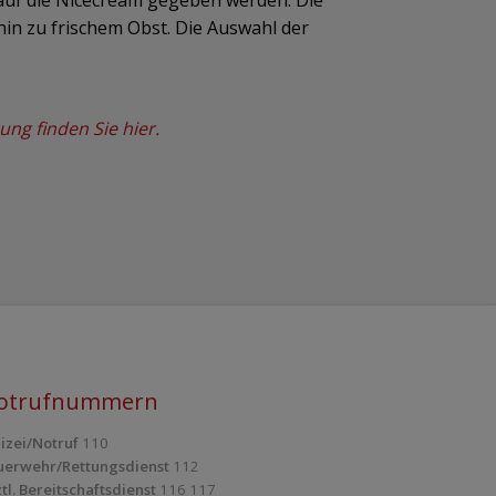
uf die Nicecream gegeben werden: Die
in zu frischem Obst. Die Auswahl der
g finden Sie hier.
otrufnummern
lizei/Notruf
110
uerwehr/Rettungsdienst
112
tl. Bereitschaftsdienst
116 117