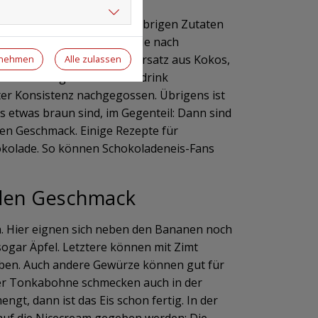
 nur so kann sie mit den übrigen Zutaten
tat ist ein Pflanzendrink. Je nach
hat, kann man den Milchersatz aus Kokos,
rnehmen
Alle zulassen
t wird wenig vom Pflanzendrink
r Konsistenz nachgegossen. Übrigens ist
s etwas braun sind, im Gegenteil: Dann sind
en Geschmack. Einige Rezepte für
okolade. So können Schokoladeneis-Fans
eden Geschmack
n. Hier eignen sich neben den Bananen noch
gar Äpfel. Letztere können mit Zimt
eben. Auch andere Gewürze können gut für
der Tonkabohne schmecken auch in der
gt, dann ist das Eis schon fertig. In der