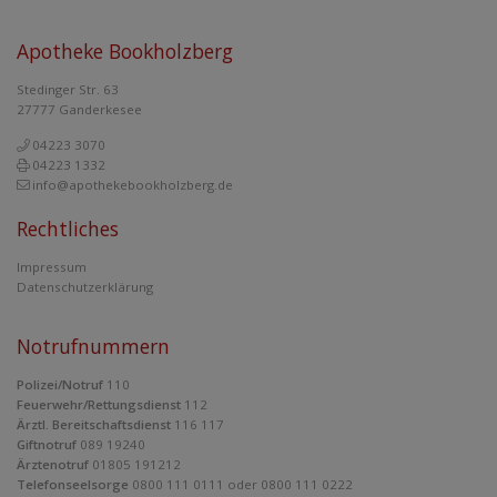
Apotheke Bookholzberg
Stedinger Str. 63
27777 Ganderkesee
04223 3070
04223 1332
info@apothekebookholzberg.de
Rechtliches
Impressum
Datenschutzerklärung
Notrufnummern
Polizei/Notruf
110
Feuerwehr/Rettungsdienst
112
Ärztl. Bereitschaftsdienst
116 117
Giftnotruf
089 19240
Ärztenotruf
01805 191212
Telefonseelsorge
0800 111 0111 oder 0800 111 0222