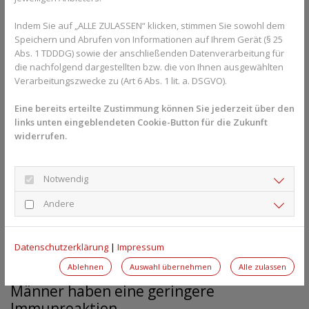
Allgemeinen? Gesundheits-Experten und -
Expertinnen aus Ihrer Region beraten Sie 
Indem Sie auf „ALLE ZULASSEN“ klicken, stimmen Sie sowohl dem
gerne. 
Hier gelangen Sie zur Expertensuche.
Speichern und Abrufen von Informationen auf Ihrem Gerät (§ 25
Abs. 1 TDDDG) sowie der anschließenden Datenverarbeitung für
die nachfolgend dargestellten bzw. die von Ihnen ausgewählten
Verarbeitungszwecke zu (Art 6 Abs. 1 lit. a. DSGVO).
Reaktionen häufiger bei Frauen zwischen
18 und 64
Eine bereits erteilte Zustimmung können Sie jederzeit über den
links unten eingeblendeten Cookie-Button für die Zukunft
Diese Reaktionen auf die Impfung treten meist innerhalb von
widerrufen.
sieben Tagen nach der Grippeimpfung auf. Unter anderem kann
es Rötungen und Schmerzen an der Einstichstelle geben,
außerdem Fieber und Schmerzen der Muskeln. Das höchste
Notwendig
Risiko für Reaktionen auf die Impfung gegen Influenza hatten
Andere
Frauen zwischen 18 und 64 Jahren. Bei Frauen ab 65 und bei
Männern war das Risiko nicht so hoch. Das Risiko für schwere
Impfreaktionen ist bei diesen Frauen sogar doppelt so hoch wie
Datenschutzerklärung
|
Impressum
bei Männern. Dazu gehören Ausschläge, Ödeme,
Atembeschwerden oder ein allergischer Schock.
Ablehnen
Auswahl übernehmen
Alle zulassen
Männer haben eine geringere
Immunreaktion