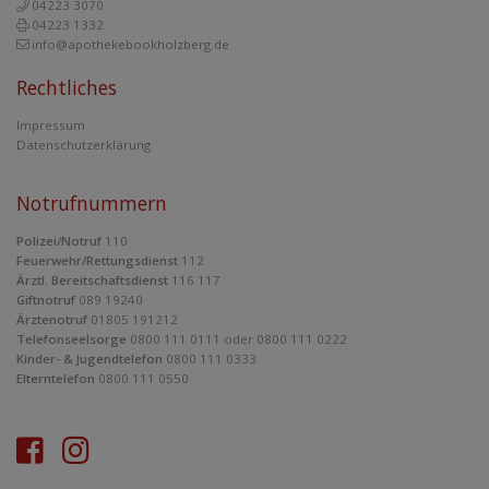
04223 3070
04223 1332
info@apothekebookholzberg.de
Rechtliches
Impressum
Datenschutzerklärung
Notrufnummern
Polizei/Notruf
110
Feuerwehr/Rettungsdienst
112
Ärztl. Bereitschaftsdienst
116 117
Giftnotruf
089 19240
Ärztenotruf
01805 191212
Telefonseelsorge
0800 111 0111 oder 0800 111 0222
Kinder- & Jugendtelefon
0800 111 0333
Elterntelefon
0800 111 0550