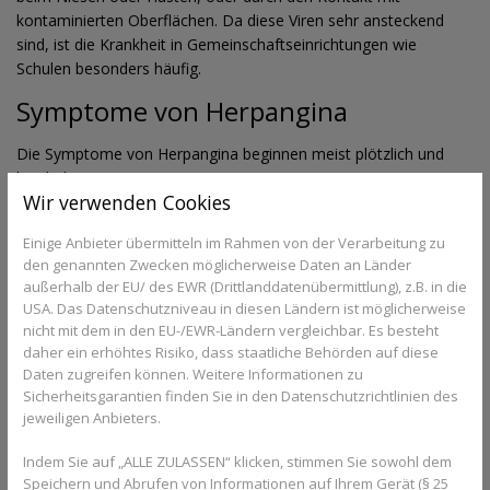
kontaminierten Oberflächen. Da diese Viren sehr ansteckend
sind, ist die Krankheit in Gemeinschaftseinrichtungen wie
Schulen besonders häufig.
Symptome von Herpangina
Die Symptome von Herpangina beginnen meist plötzlich und
beinhalten:
Wir verwenden Cookies
Fieber: Ein plötzliches hohes Fieber ist meist das erste
Anzeichen.
Einige Anbieter übermitteln im Rahmen von der Verarbeitung zu
Halsschmerzen: Betroffene klagen über starke
den genannten Zwecken möglicherweise Daten an Länder
außerhalb der EU/ des EWR (Drittlanddatenübermittlung), z.B. in die
Halsschmerzen, die durch die Bildung von Bläschen im
USA. Das Datenschutzniveau in diesen Ländern ist möglicherweise
Mund- und Rachenraum verursacht werden.
nicht mit dem in den EU-/EWR-Ländern vergleichbar. Es besteht
Bläschen und Geschwüre: Kleine, schmerzhafte Bläschen
daher ein erhöhtes Risiko, dass staatliche Behörden auf diese
treten am Gaumen, den Mandeln und der Zunge auf.
Daten zugreifen können. Weitere Informationen zu
Diese Bläschen platzen häufig und hinterlassen
Sicherheitsgarantien finden Sie in den Datenschutzrichtlinien des
Geschwüre.
jeweiligen Anbieters.
Appetitlosigkeit und Schluckbeschwerden: Aufgrund der
Schmerzen im Mund und beim Schlucken kommt es zu
Indem Sie auf „ALLE ZULASSEN“ klicken, stimmen Sie sowohl dem
Appetitlosigkeit und Schwierigkeiten beim Essen und
Speichern und Abrufen von Informationen auf Ihrem Gerät (§ 25