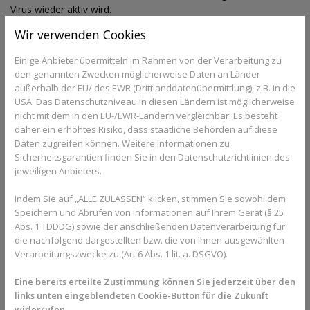
Virus wieder aktiv wird.
Wir verwenden Cookies
Sie haben Fragen zum Thema Gürtelrose oder 
Einige Anbieter übermitteln im Rahmen von der Verarbeitung zu
den genannten Zwecken möglicherweise Daten an Länder
Immunsystem/Infektionen im Allgemeinen? 
außerhalb der EU/ des EWR (Drittlanddatenübermittlung), z.B. in die
Gesundheits-Experten und -Expertinnen aus Ihrer 
USA. Das Datenschutzniveau in diesen Ländern ist möglicherweise
Region beraten Sie gerne. 
Hier gelangen Sie zur 
nicht mit dem in den EU-/EWR-Ländern vergleichbar. Es besteht
Expertensuche.
daher ein erhöhtes Risiko, dass staatliche Behörden auf diese
Daten zugreifen können. Weitere Informationen zu
Sicherheitsgarantien finden Sie in den Datenschutzrichtlinien des
jeweiligen Anbieters.
Windpocken-Viren werden wieder
aktiv
Indem Sie auf „ALLE ZULASSEN“ klicken, stimmen Sie sowohl dem
Speichern und Abrufen von Informationen auf Ihrem Gerät (§ 25
Die Windpocken-Viren bleiben nach der Erkrankung in den
Abs. 1 TDDDG) sowie der anschließenden Datenverarbeitung für
Spinalganglien entlang des Rückenmarks zurück. Die aktivierten
die nachfolgend dargestellten bzw. die von Ihnen ausgewählten
Viren können sich später entlang der Nervenbahnen ausbreiten
Verarbeitungszwecke zu (Art 6 Abs. 1 lit. a. DSGVO).
und für eine Entzündung des Nervengewebes sorgen. An den
Eine bereits erteilte Zustimmung können Sie jederzeit über den
von Herpes Zoster betroffenen Stellen kommt es dann zu dem
links unten eingeblendeten Cookie-Button für die Zukunft
typischen Hautausschlag. Die Erkrankung tritt meist nur bei
widerrufen.