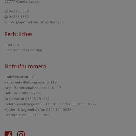
27777 Ganderkesee
04223 3070
04223 1332
info@apothekebookholzberg.de
Rechtliches
Impressum
Datenschutzerklärung
Notrufnummern
Polizei/Notruf
110
Feuerwehr/Rettungsdienst
112
Ärztl. Bereitschaftsdienst
116 117
Giftnotruf
089 19240
Ärztenotruf
01805 191212
Telefonseelsorge
0800 111 0111 oder 0800 111 0222
Kinder- & Jugendtelefon
0800 111 0333
Elterntelefon
0800 111 0550