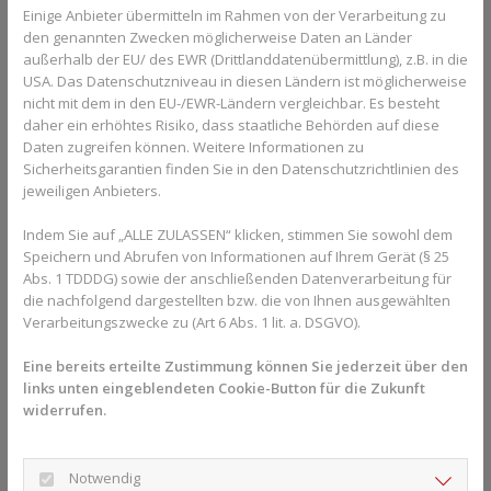
Region beraten Sie gerne. 
Hier gelangen Sie zur 
Einige Anbieter übermitteln im Rahmen von der Verarbeitung zu
Expertensuche.
den genannten Zwecken möglicherweise Daten an Länder
außerhalb der EU/ des EWR (Drittlanddatenübermittlung), z.B. in die
USA. Das Datenschutzniveau in diesen Ländern ist möglicherweise
nicht mit dem in den EU-/EWR-Ländern vergleichbar. Es besteht
Xanax ist für sein Suchtpotenzial
daher ein erhöhtes Risiko, dass staatliche Behörden auf diese
bekannt
Daten zugreifen können. Weitere Informationen zu
Sicherheitsgarantien finden Sie in den Datenschutzrichtlinien des
Es ist wichtig zu beachten, dass Xanax, obwohl es wirksam bei
jeweiligen Anbieters.
der Behandlung von Angst und Panikstörungen ist, auch ein
Indem Sie auf „ALLE ZULASSEN“ klicken, stimmen Sie sowohl dem
hohes Suchtpotential hat. Die langfristige Anwendung kann zu
Speichern und Abrufen von Informationen auf Ihrem Gerät (§ 25
körperlicher Abhängigkeit und Entzugssymptomen führen, wenn
Abs. 1 TDDDG) sowie der anschließenden Datenverarbeitung für
das Medikament plötzlich abgesetzt wird. Darüber hinaus kann
die nachfolgend dargestellten bzw. die von Ihnen ausgewählten
die Verwendung von Xanax neben anderen Substanzen,
Verarbeitungszwecke zu (Art 6 Abs. 1 lit. a. DSGVO).
insbesondere Alkohol, gefährlich sein und das Risiko von
Überdosierungen erhöhen.
Eine bereits erteilte Zustimmung können Sie jederzeit über den
links unten eingeblendeten Cookie-Button für die Zukunft
Medikament wurde Teil der
widerrufen.
Popkultur
Xanax hat sich auch auf die Popkultur ausgeweitet, vor allem auf
Notwendig