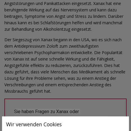
Angststörungen und Panikattacken eingesetzt. Xanax hat eine
beruhigende Wirkung auf das Nervensystem und kann dazu
beitragen, Symptome von Angst und Stress zu lindern. Darüber
hinaus kann es bei Schlafstörungen helfen und wird manchmal
zur Behandlung von Alkoholentzug eingesetzt.
Der Siegeszug von Xanax begann in den USA, wo es sich nach
dem Antidepressivum Zoloft zum zweithäufigsten
verschriebenen Psychopharmakon entwickelte. Die Popularität
von Xanax ist auf seine schnelle Wirkung und die Fähigkeit,
Angstgefühle effektiv zu reduzieren, zurückzuführen. Dies hat
dazu geführt, dass viele Menschen das Medikament als schnelle
Lösung für ihre Probleme sehen, was zu einem Anstieg der
Verschreibungen und einem entsprechenden Anstieg des
Missbrauchs geführt hat.
Sie haben Fragen zu Xanax oder 
Medikamenten/Wirkstoffen im Allgemeinen? 
Wir verwenden Cookies
Gesundheits-Experten und -Expertinnen aus Ihrer 