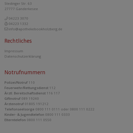
Stedinger Str. 63
27777 Ganderkesee
04223 3070
04223 1332
info@apothekebookholzberg.de
Rechtliches
Impressum
Datenschutzerklärung
Notrufnummern
Polizei/Notruf
110
Feuerwehr/Rettungsdienst
112
Ärztl. Bereitschaftsdienst
116 117
Giftnotruf
089 19240
Ärztenotruf
01805 191212
Telefonseelsorge
0800 111 0111 oder 0800 111 0222
Kinder- & Jugendtelefon
0800 111 0333
Elterntelefon
0800 111 0550