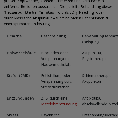
großen Kopfwender) können Schmerzen und Geräusche in
entfernte Regionen ausstrahlen. Die gezielte Behandlung dieser
Triggerpunkte bei Tinnitus
– oft als „Dry Needling“ oder
durch klassische Akupunktur – führt bei vielen Patient:innen zu
einer spürbaren Entlastung.
Ursache
Beschreibung
Behandlungsansat
(Beispiel)
Halswirbelsäule
Blockaden oder
Akupunktur,
Verspannungen der
Physiotherapie
Nackenmuskulatur
Kiefer (CMD)
Fehlstellung oder
Schienentherapie,
Verspannung durch
Akupunktur
Stress/Knirschen
Entzündungen
Z. B. durch eine
Antibiotika,
Mittelohrentzündung
abschwellende Mittel
Stress
Psychische
Entspannungsverfahr