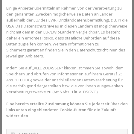
Teil eines multimodalen Konzepts eingesetzt. Das Ziel ist nicht
Einige Anbieter übermitteln im Rahmen von der Verarbeitung zu
immer das komplette Verschwinden des Geräuschs, sondern oft
den genannten Zwecken möglicherweise Daten an Länder
die
Reduktion der Lautstärke
und die Senkung des damit
außerhalb der EU/ des EWR (Drittlanddatenübermittlung), z.B. in die
verbundenen Stresslevels.
Viele Patient:innen berichten, dass
USA. Das Datenschutzniveau in diesen Ländern ist möglicherweise
nach einer Behandlungsserie der Fokus auf das Geräusch
nicht mit dem in den EU-/EWR-Ländern vergleichbar. Es besteht
nachlässt.
daher ein erhöhtes Risiko, dass staatliche Behörden auf diese
Daten zugreifen können. Weitere Informationen zu
Sicherheitsgarantien finden Sie in den Datenschutzrichtlinien des
jeweiligen Anbieters.
Indem Sie auf „ALLE ZULASSEN“ klicken, stimmen Sie sowohl dem
Speichern und Abrufen von Informationen auf Ihrem Gerät (§ 25
Abs. 1 TDDDG) sowie der anschließenden Datenverarbeitung für
die nachfolgend dargestellten bzw. die von Ihnen ausgewählten
Verarbeitungszwecke zu (Art 6 Abs. 1 lit. a. DSGVO).
Eine bereits erteilte Zustimmung können Sie jederzeit über den
links unten eingeblendeten Cookie-Button für die Zukunft
Foto von
Sanket Mishra
auf
Unsplash
widerrufen.
Wann kann Akupunktur für Tinnitus
versucht werden?